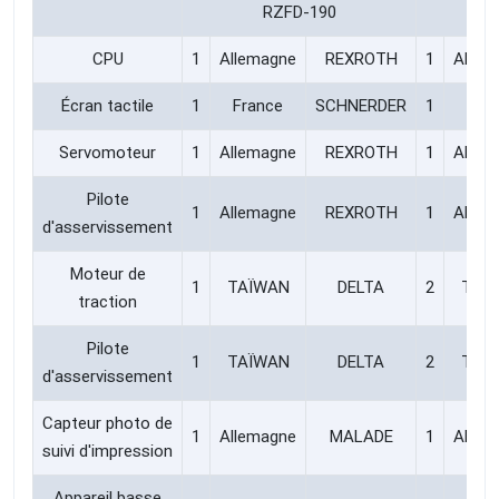
RZFD-190
R
CPU
1
Allemagne
REXROTH
1
Allem
Écran tactile
1
France
SCHNERDER
1
Fra
Servomoteur
1
Allemagne
REXROTH
1
Allem
Pilote
1
Allemagne
REXROTH
1
Allem
d'asservissement
Moteur de
1
TAÏWAN
DELTA
2
TAÏ
traction
Pilote
1
TAÏWAN
DELTA
2
TAÏ
d'asservissement
Capteur photo de
1
Allemagne
MALADE
1
Allem
suivi d'impression
Appareil basse